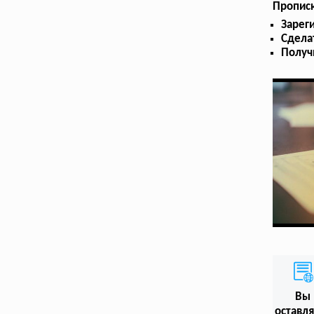
Прописк
Зарег
Сдела
Получ
Вы
оставл