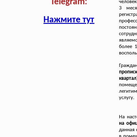
Telegram:
человек
3 меся
регистр
Нажмите тут
профес
постоян
сотрудн
являем
более 1
восполь
Гражда
пропис
кварта
помеще
легитим
услугу.
На нас
на офи
данная 
в помещ