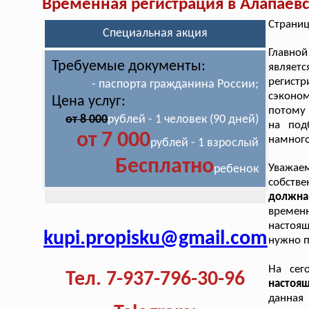
Временная регистрация в Алапаев
Страниц
Специальная акция
Главно
Требуемые документы:
являет
регист
- паспорта гражданина России;
сэконо
Цена услуг:
потому 
от 8 000
рублей - 1 человек (90 дней)
на под
от 7 000
намного
рублей - 1 взрослый
Бесплатно
Уважаем
ребенок
собств
должна,
времен
настоя
kupi.propisku@gmail.com
нужно п
На сег
Тел. 7-937-796-30-96
настоя
данная