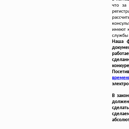
что за
регист
рассч
консул
имеют 
службы 
Наша ф
докуме
работае
сделан
конкуре
Посети
времен
электро
В закон
должен 
сделат
сделаем
абсолют