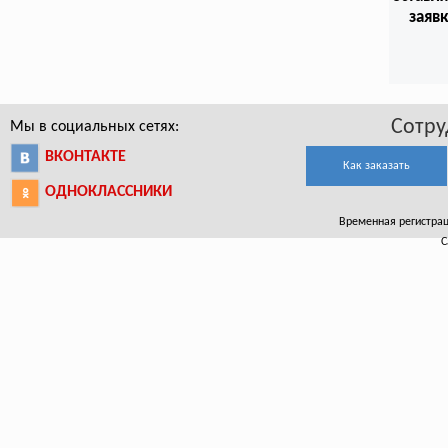
заяв
Сотру
Мы в социальных сетях:
ВКОНТАКТЕ
Как заказать
ОДНОКЛАССНИКИ
Временная регистраци
С